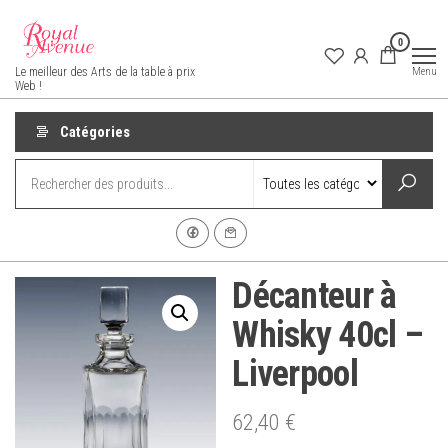
Aller
au
0
contenu
Royal Avenue
Menu
Le meilleur des Arts de la table à prix
Web !
Catégories
Décanteur à
Whisky 40cl –
Liverpool
62,40
€