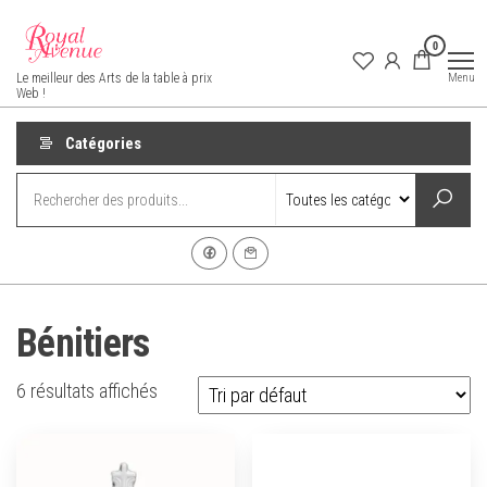
Aller
au
0
contenu
Royal Avenue
Menu
Le meilleur des Arts de la table à prix
Web !
Catégories
Bénitiers
6 résultats affichés