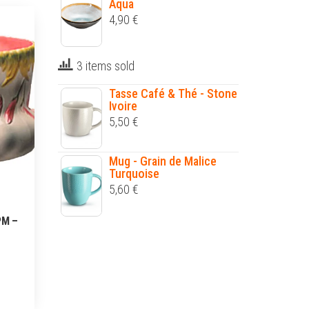
Aqua
4,90
€
3 items sold
Tasse Café & Thé - Stone
Ivoire
5,50
€
Mug - Grain de Malice
Turquoise
5,60
€
PM –