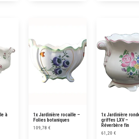
le à
1x Jardinière rocaille –
1x Jardinière rond
Folies botaniques
griffes LXV –
Réverbère fin
109,78
€
61,20
€