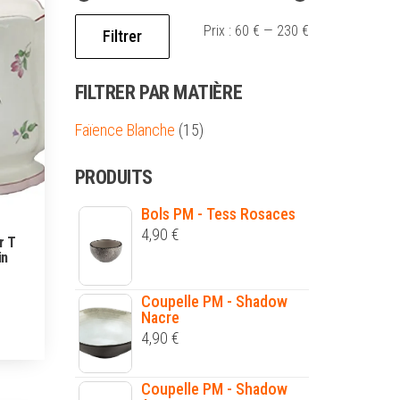
Prix :
60 €
—
230 €
Filtrer
FILTRER PAR MATIÈRE
Faïence Blanche
(15)
PRODUITS
Bols PM - Tess Rosaces
4,90
€
r T
in
Coupelle PM - Shadow
Nacre
4,90
€
Coupelle PM - Shadow