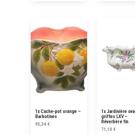
1x Cache-pot orange –
1x Jardinière ova
Barbotines
griffes LXV –
Réverbère fin
95,34
€
71,10
€