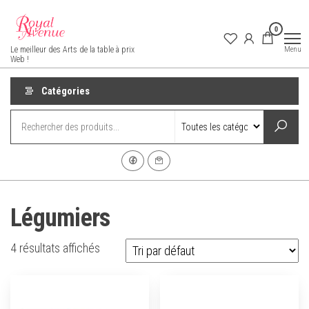
Aller
au
0
contenu
Royal Avenue
Menu
Le meilleur des Arts de la table à prix
Web !
Catégories
Légumiers
4 résultats affichés