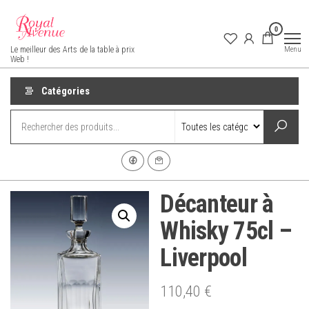
Aller
au
0
contenu
Royal Avenue
Menu
Le meilleur des Arts de la table à prix
Web !
Catégories
Décanteur à
Whisky 75cl –
Liverpool
110,40
€