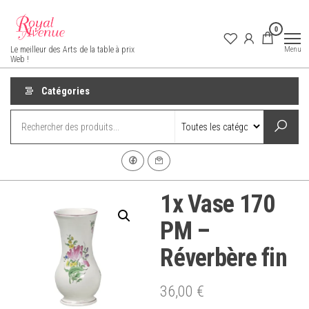
Aller
au
0
contenu
Royal Avenue
Menu
Le meilleur des Arts de la table à prix
Web !
Catégories
1x Vase 170
PM –
Réverbère fin
36,00
€