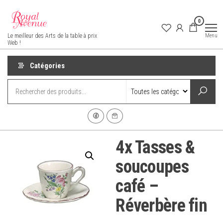
Aller
au
0
contenu
Royal Avenue
Menu
Le meilleur des Arts de la table à prix
Web !
Catégories
4x Tasses &
soucoupes
café –
Réverbère fin