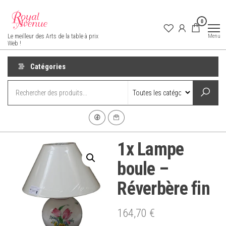
Aller
au
0
contenu
Royal Avenue
Menu
Le meilleur des Arts de la table à prix
Web !
Catégories
1x Lampe
boule –
Réverbère fin
164,70
€