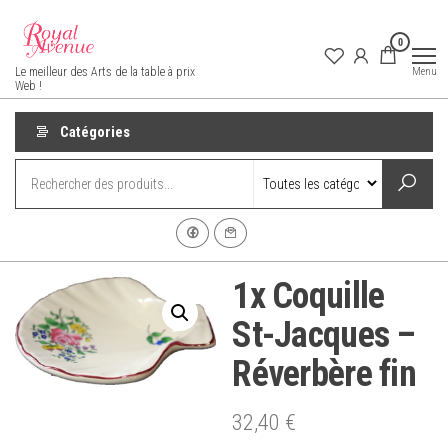
Aller
au
0
contenu
Royal Avenue
Menu
Le meilleur des Arts de la table à prix
Web !
Catégories
1x Coquille
St-Jacques –
Réverbère fin
32,40
€