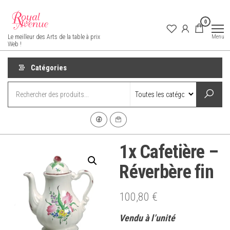
Aller
au
0
contenu
Royal Avenue
Menu
Le meilleur des Arts de la table à prix
Web !
Catégories
1x Cafetière –
Réverbère fin
100,80
€
Vendu à l’unité