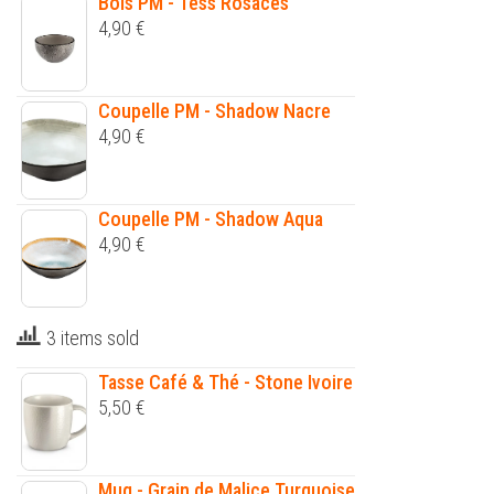
Bols PM - Tess Rosaces
4,90
€
Coupelle PM - Shadow Nacre
4,90
€
Coupelle PM - Shadow Aqua
4,90
€
3 items sold
Tasse Café & Thé - Stone Ivoire
5,50
€
Mug - Grain de Malice Turquoise