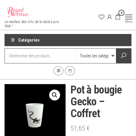
Aller
au
0
contenu
Royal Avenue
Menu
Le meilleur des Arts de la table à prix
Web !
Catégories
Pot à bougie
Gecko –
Coffret
51,65
€