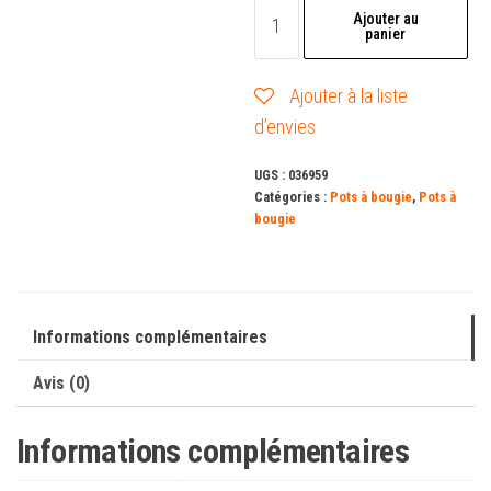
quantité
Ajouter au
panier
de
Pot
Ajouter à la liste
à
d’envies
bougie
Gecko
UGS :
036959
-
Catégories :
Pots à bougie
,
Pots à
Coffret
bougie
Informations complémentaires
Avis (0)
Informations complémentaires