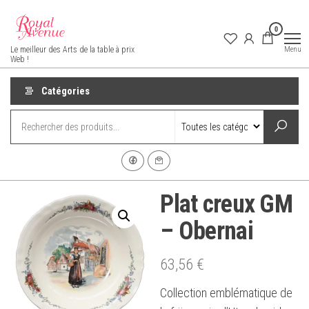
Aller
au
0
contenu
Royal Avenue
Menu
Le meilleur des Arts de la table à prix
Web !
Catégories
Plat creux GM
– Obernai
63,56
€
Collection emblématique de