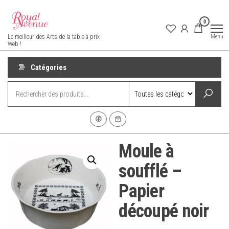
Aller
au
0
contenu
Royal Avenue
Menu
Le meilleur des Arts de la table à prix
Web !
Catégories
Moule à
soufflé –
Papier
découpé noir