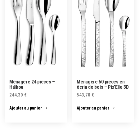
Ménagère 24 pièces –
Ménagère 50 pièces en
Haïkou
écrin de bois – Pix’Elle 3D
244,30
€
543,70
€
Ajouter au panier
Ajouter au panier