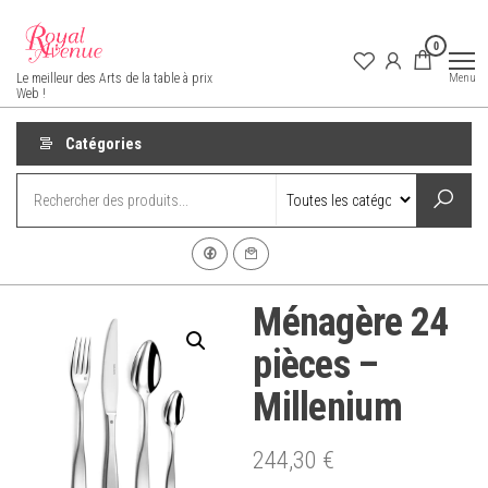
Aller
au
0
contenu
Royal Avenue
Menu
Le meilleur des Arts de la table à prix
Web !
Catégories
Ménagère 24
pièces –
Millenium
244,30
€