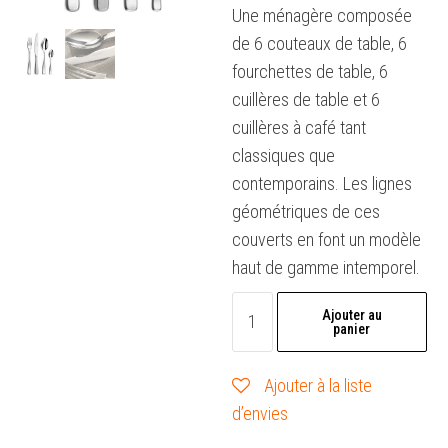
Une ménagère composée
de 6 couteaux de table, 6
fourchettes de table, 6
cuillères de table et 6
cuillères à café tant
classiques que
contemporains. Les lignes
géométriques de ces
couverts en font un modèle
haut de gamme intemporel.
quantité
Ajouter au
panier
de
Ménagère
Ajouter à la liste
24
d’envies
pièces
-