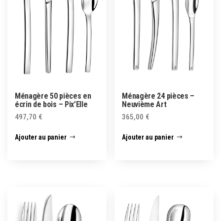
Ménagère 50 pièces en
Ménagère 24 pièces –
écrin de bois – Pix’Elle
Neuvième Art
497,70
€
365,00
€
Ajouter au panier
Ajouter au panier