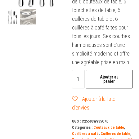
de 6 couteaux de table, 6
fourchettes de table, 6
cuillères de table et 6
cuillères à café faites pour
tous les jours. Ses courbes
harmonieuses sont d’une
simplicité moderne et offre
une agréable prise en main.
quantité
Ajouter au
panier
de
Ménagère
Ajouter à la liste
24
d’envies
pièces
-
UGS :
C25500WV35C40
Eole
Catégories :
Couteaux de table
,
Cuillères à café
,
Cuillères de table
,