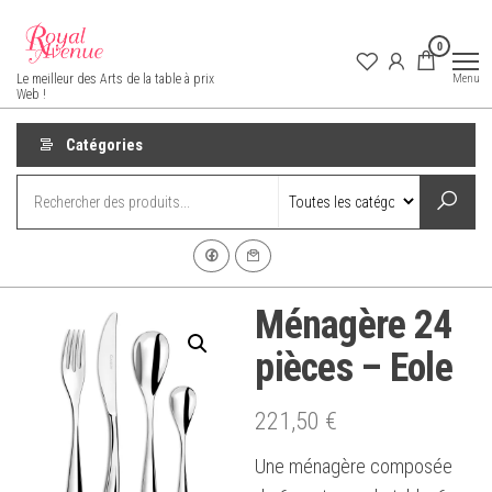
Aller
au
0
contenu
Royal Avenue
Menu
Le meilleur des Arts de la table à prix
Web !
Catégories
Ménagère 24
pièces – Eole
221,50
€
Une ménagère composée