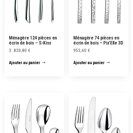
Ménagère 124 pièces en
Ménagère 74 pièces en
écrin de bois – S-Kiss
écrin de bois – Pix’Elle 3D
3 .820,80
€
953,60
€
Ajouter au panier
Ajouter au panier