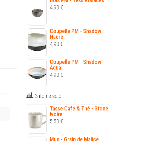
Bols PM - Tess Rosaces
4,90
€
Coupelle PM - Shadow
Nacre
4,90
€
Coupelle PM - Shadow
Aqua
4,90
€
3 items sold
Tasse Café & Thé - Stone
Ivoire
5,50
€
Mug - Grain de Malice