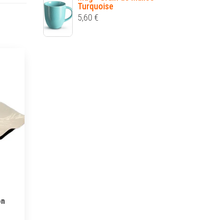
Turquoise
5,60
€
on