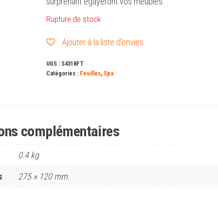
surprenant égayeront vos meubles.
Rupture de stock
Ajouter à la liste d’envies
UGS :
S4318FT
Catégories :
Feuilles
,
Spa
ions complémentaires
0.4 kg
s
275 × 120 mm