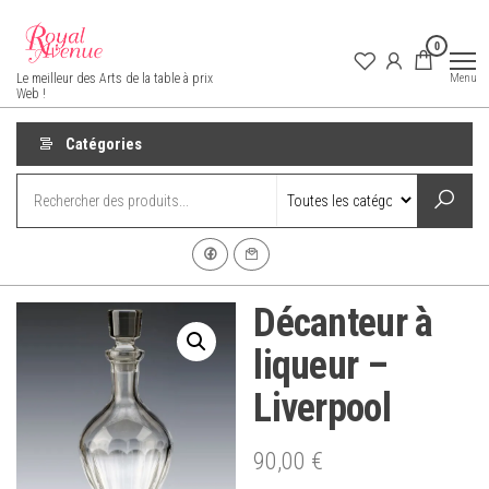
Aller
au
0
contenu
Royal Avenue
Menu
Le meilleur des Arts de la table à prix
Web !
Catégories
Décanteur à
liqueur –
Liverpool
90,00
€