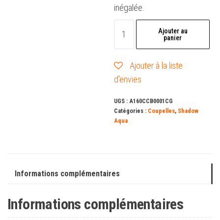
inégalée.
quantité
Ajouter au
panier
de
Coupelle
Ajouter à la liste
GM
d’envies
-
Shadow
UGS :
A160CCB0001CG
Aqua
Catégories :
Coupelles
,
Shadow
Aqua
Informations complémentaires
Informations complémentaires