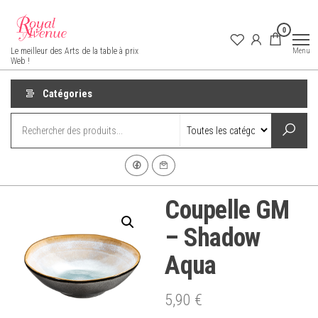
Aller
au
0
contenu
Royal Avenue
Menu
Le meilleur des Arts de la table à prix
Web !
Catégories
Coupelle GM
– Shadow
Aqua
5,90
€