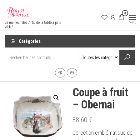
Aller
au
0
contenu
Royal Avenue
Menu
Le meilleur des Arts de la table à prix
Web !
Catégories
Coupe à fruit
– Obernai
88,60
€
Collection emblématique de