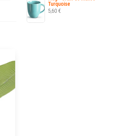
Turquoise
5,60
€