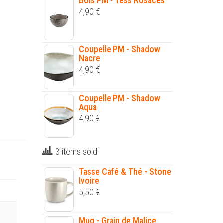
Bols PM - Tess Rosaces
4,90
€
Coupelle PM - Shadow
Nacre
4,90
€
Coupelle PM - Shadow
Aqua
4,90
€
3 items sold
Tasse Café & Thé - Stone
Ivoire
5,50
€
Mug - Grain de Malice