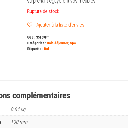
surprenant égayeront vos meubles.
Rupture de stock
Ajouter à la liste d’envies
UGS :
S5109FT
Catégories :
Bols déjeuner
,
Spa
Étiquette :
Bol
ions complémentaires
0.64 kg
s
100 mm