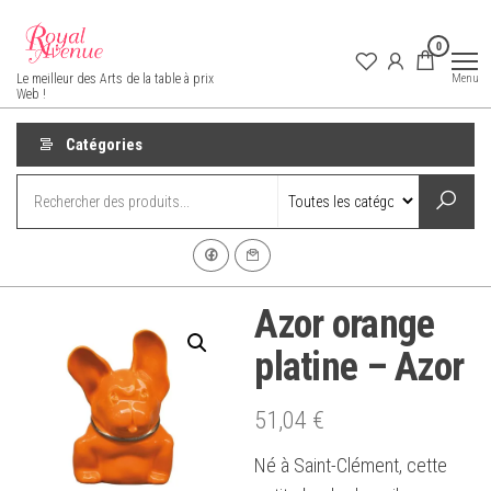
Aller
au
0
contenu
Royal Avenue
Menu
Le meilleur des Arts de la table à prix
Web !
Catégories
Azor orange
platine – Azor
51,04
€
Né à Saint-Clément, cette