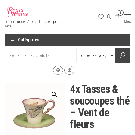
Aller
au
0
contenu
Royal Avenue
Menu
Le meilleur des Arts de la table à prix
Web !
Catégories
4x Tasses &
soucoupes thé
– Vent de
fleurs