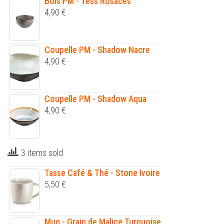
Bols PM - Tess Rosaces
4,90
€
Coupelle PM - Shadow Nacre
4,90
€
Coupelle PM - Shadow Aqua
4,90
€
3 items sold
Tasse Café & Thé - Stone Ivoire
5,50
€
Mug - Grain de Malice Turquoise