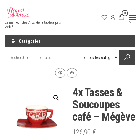
Aller
au
0
contenu
Royal Avenue
Menu
Le meilleur des Arts de la table à prix
Web !
Catégories
4x Tasses &
Soucoupes
café – Mégève
126,90
€