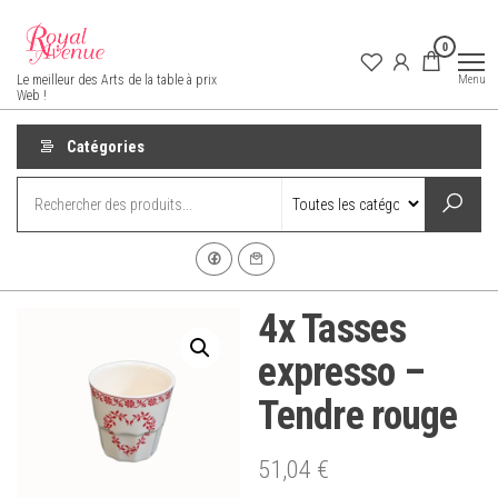
Aller
au
0
contenu
Royal Avenue
Menu
Le meilleur des Arts de la table à prix
Web !
Catégories
4x Tasses
expresso –
Tendre rouge
51,04
€