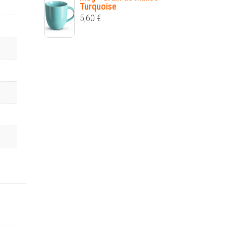
Turquoise
5,60
€