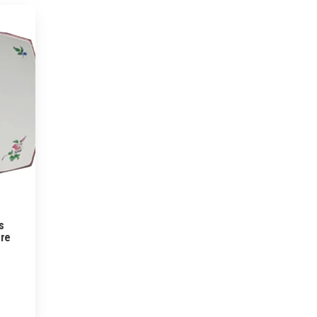
s
ère