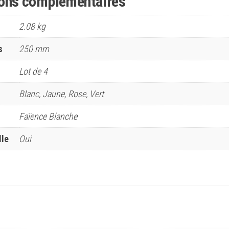
ions complémentaires
2.08 kg
s
250 mm
Lot de 4
Blanc, Jaune, Rose, Vert
Faïence Blanche
lle
Oui