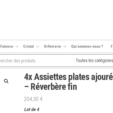
 Faïence
Cristal
Orfèvrerie
Qui sommes-nous ?
F
4x Assiettes plates ajour
– Réverbère fin
204,30
€
Lot de 4