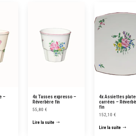
e –
4x Tasses expresso –
4x Assiettes plate
Réverbère fin
carrées – Réverb
fin
55,80
€
152,10
€
Lire la suite
Lire la suite