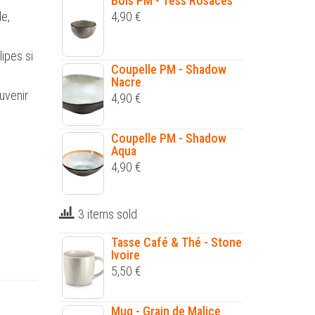
Bols PM - Tess Rosaces
le,
4,90
€
lipes si
Coupelle PM - Shadow
Nacre
uvenir
4,90
€
Coupelle PM - Shadow
Aqua
4,90
€
3 items sold
Tasse Café & Thé - Stone
Ivoire
5,50
€
Mug - Grain de Malice