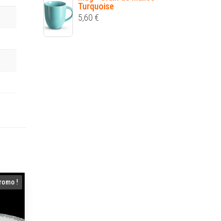
Turquoise
5,60
€
romo !