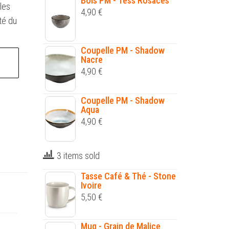
Bols PM - Tess Rosaces
les
4,90
€
té du
Coupelle PM - Shadow
Nacre
4,90
€
Coupelle PM - Shadow
Aqua
4,90
€
3 items sold
Tasse Café & Thé - Stone
Ivoire
5,50
€
Mug - Grain de Malice