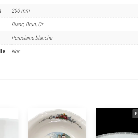
s
290 mm
Blanc, Brun, Or
Porcelaine blanche
lle
Non
P