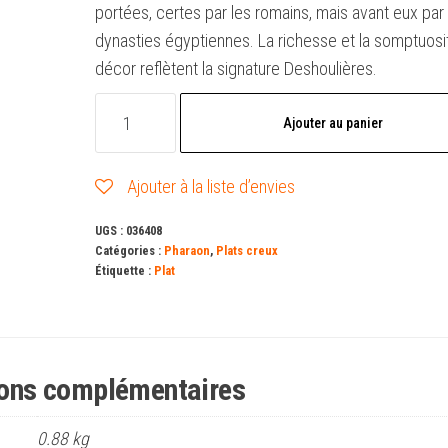
portées, certes par les romains, mais avant eux par 
dynasties égyptiennes. La richesse et la somptuosi
décor reflètent la signature Deshoulières.
quantité
Ajouter au panier
de
Plat
Ajouter à la liste d’envies
creux
-
UGS :
036408
Pharaon
Catégories :
Pharaon
,
Plats creux
Étiquette :
Plat
ions complémentaires
0.88 kg