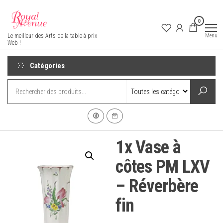
Aller
au
0
contenu
Royal Avenue
Menu
Le meilleur des Arts de la table à prix
Web !
Catégories
1x Vase à
côtes PM LXV
– Réverbère
fin