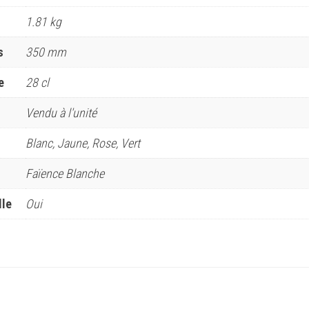
1.81 kg
s
350 mm
e
28 cl
Vendu à l'unité
Blanc, Jaune, Rose, Vert
Faïence Blanche
lle
Oui