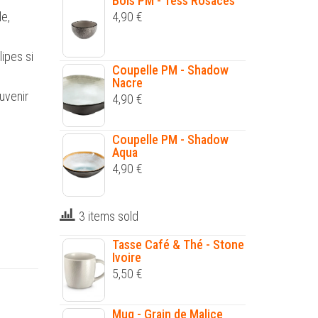
Bols PM - Tess Rosaces
le,
4,90
€
lipes si
Coupelle PM - Shadow
Nacre
uvenir
4,90
€
Coupelle PM - Shadow
Aqua
4,90
€
3 items sold
Tasse Café & Thé - Stone
Ivoire
5,50
€
Mug - Grain de Malice