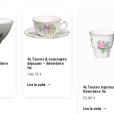
4x Tasses & soucoupes
déjeuner – Réverbère
rbère
fin
146,70
€
Lire la suite
4x Tasses expres
Réverbère fin
55,80
€
Lire la suite