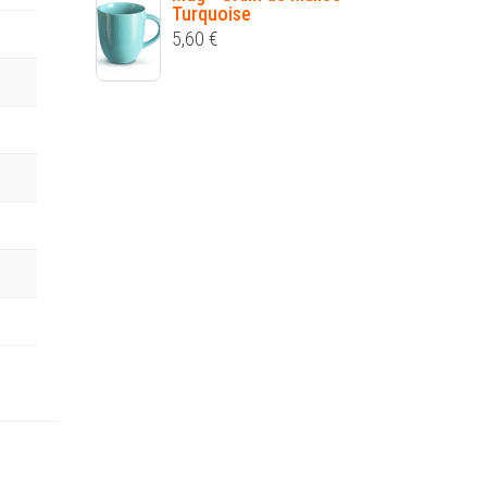
Turquoise
5,60
€