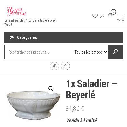
Aller
au
0
contenu
Royal Avenue
Menu
Le meilleur des Arts de la table à prix
Web !
Catégories
1x Saladier –
Beyerlé
81,86
€
Vendu à l’unité