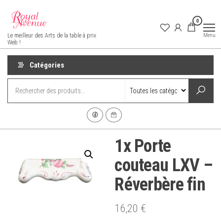
Aller
au
0
contenu
Royal Avenue
Menu
Le meilleur des Arts de la table à prix
Web !
Catégories
1x Porte
couteau LXV –
Réverbère fin
16,20
€