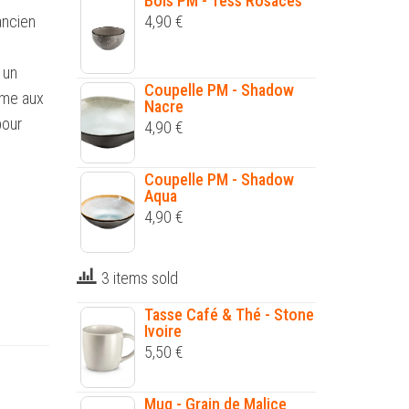
Bols PM - Tess Rosaces
ancien
4,90
€
 un
Coupelle PM - Shadow
mme aux
Nacre
pour
4,90
€
Coupelle PM - Shadow
Aqua
4,90
€
3 items sold
Tasse Café & Thé - Stone
Ivoire
5,50
€
Mug - Grain de Malice