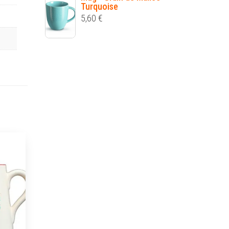
Turquoise
5,60
€