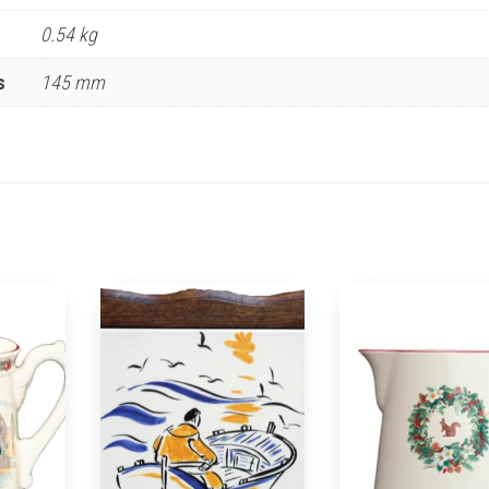
0.54 kg
s
145 mm