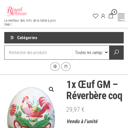
Aller
au
0
contenu
Royal Avenue
Menu
Le meilleur des Arts de la table à prix
Web !
Catégories
1x Œuf GM –
Réverbère coq
29,97
€
Vendu à l’unité