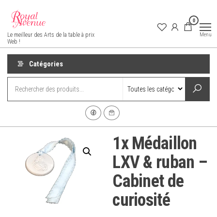
Aller
au
0
contenu
Royal Avenue
Menu
Le meilleur des Arts de la table à prix
Web !
Catégories
1x Médaillon
LXV & ruban –
Cabinet de
curiosité