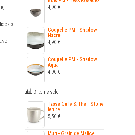
Bols PM - Tess Rosaces
le,
4,90
€
lipes si
Coupelle PM - Shadow
Nacre
uvenir
4,90
€
Coupelle PM - Shadow
Aqua
4,90
€
3 items sold
Tasse Café & Thé - Stone
Ivoire
5,50
€
Mug - Grain de Malice