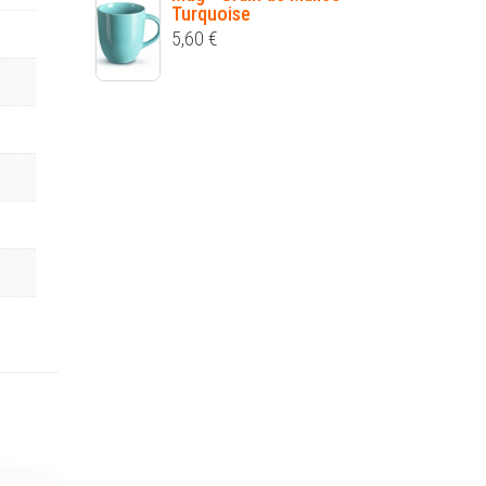
Turquoise
5,60
€