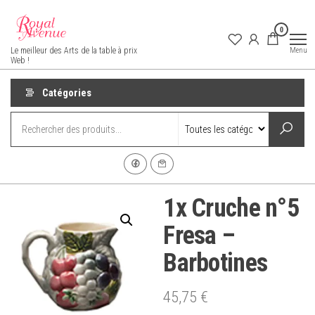
Aller
au
0
contenu
Royal Avenue
Menu
Le meilleur des Arts de la table à prix
Web !
Catégories
1x Cruche n°5
Fresa –
Barbotines
45,75
€