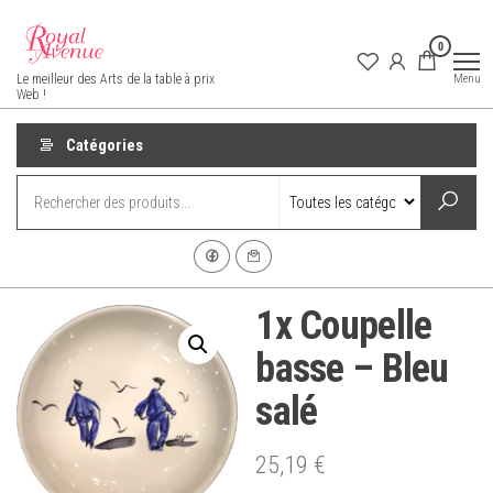
Aller
au
0
contenu
Royal Avenue
Menu
Le meilleur des Arts de la table à prix
Web !
Catégories
1x Coupelle
basse – Bleu
salé
25,19
€