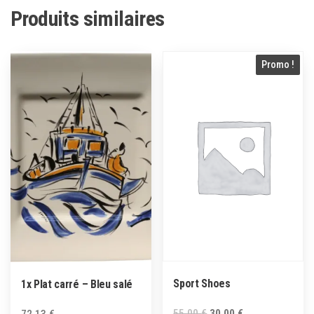
Produits similaires
Promo !
Sport Shoes
1x Plat carré – Bleu salé
55,00
€
30,00
€
72,13
€