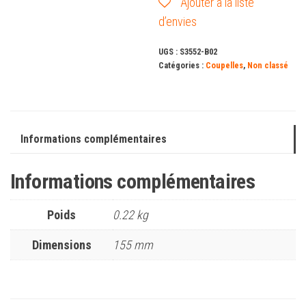
Ajouter à la liste
Coupelle
d’envies
basse
-
UGS :
S3552-B02
Bleu
Catégories :
Coupelles
,
Non classé
salé
Informations complémentaires
Informations complémentaires
Poids
0.22 kg
Dimensions
155 mm