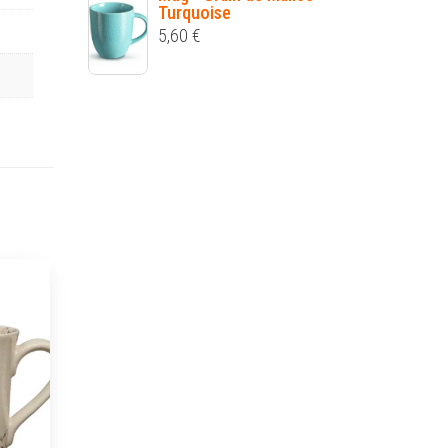
Turquoise
5,60
€