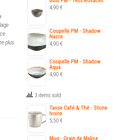
Bols PM - Tess Rosaces
4,90
€
a
llage
Coupelle PM - Shadow
 ce
Nacre
re plus
4,90
€
Coupelle PM - Shadow
Aqua
4,90
€
3 items sold
Tasse Café & Thé - Stone
Ivoire
5,50
€
Mug - Grain de Malice