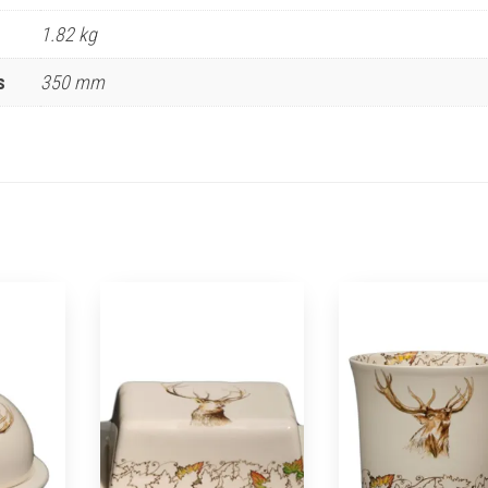
1.82 kg
s
350 mm