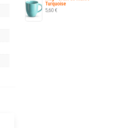
Turquoise
5,60
€