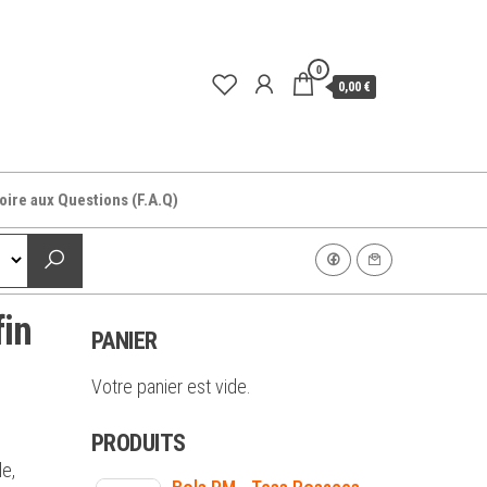
0
0,00 €
oire aux Questions (F.A.Q)
fin
PANIER
Votre panier est vide.
PRODUITS
le,