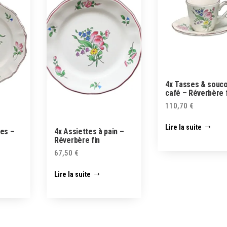
4x Tasses & souc
café – Réverbère 
110,70
€
Lire la suite
tes –
4x Assiettes à pain –
Réverbère fin
67,50
€
Lire la suite