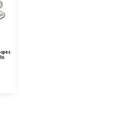
oupes
fin