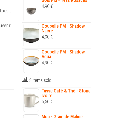
Bols PM - Tess Rosaces
4,90
€
lipes si
uvenir
Coupelle PM - Shadow
Nacre
4,90
€
Coupelle PM - Shadow
Aqua
4,90
€
3 items sold
Tasse Café & Thé - Stone
Ivoire
5,50
€
Mug - Grain de Malice