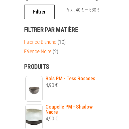
Prix :
40 €
—
530 €
Filtrer
FILTRER PAR MATIÈRE
Faïence Blanche
(10)
Faïence Noire
(2)
PRODUITS
Bols PM - Tess Rosaces
4,90
€
Coupelle PM - Shadow
Nacre
4,90
€